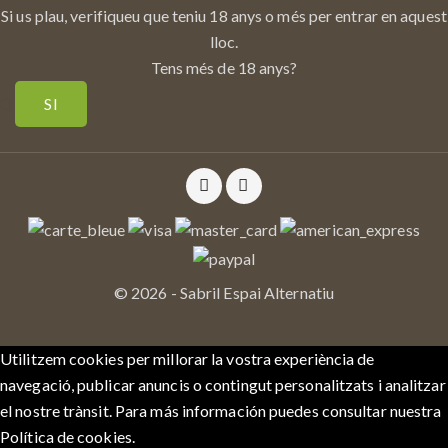
Si us plau, verifiqueu que teniu 18 anys o més per entrar en aquest
lloc.
Tens més de 18 anys?
O
SI
© 2026 - Sabril Espai Alternatiu
Utilitzem cookies per millorar la vostra experiència de
navegació, publicar anuncis o contingut personalitzats i analitzar
el nostre trànsit. Para más información puedes consultar nuestra
Política de cookies.