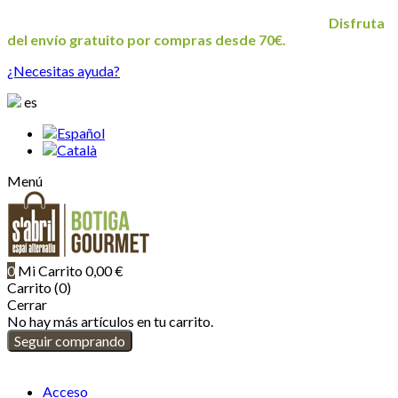
¡Agradecemos tu visita a nuestro rincón de delicias! -
Disfruta
del envío gratuito por compras desde 70€.
¿Necesitas ayuda?
es
Español
Català
Menú
0
Mi Carrito
0,00 €
Carrito (0)
Cerrar
No hay más artículos en tu carrito.
Seguir comprando
Acceso
/
Registro
Acceso