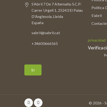
S’Abril 7 De 7 Alternatiu S.c.p:
Política 
Carrer Urgell 1, 25243 El Palau
S'abril
D'Anglesola, Lleida
España
Contacte
sabril@sabril.cat
privacidad
+34600666565
Verificac
P
NO
SI
© 2026 - Sa