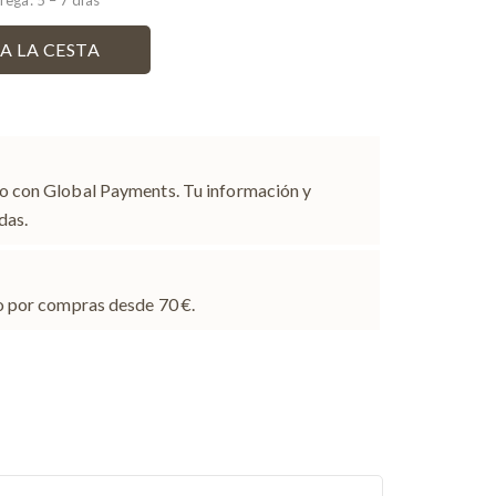
rega: 5 – 7 días
A LA CESTA
ro con Global Payments. Tu información y
das.
to por compras desde 70 €.