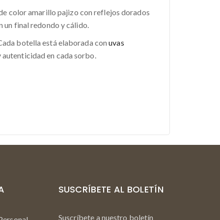
 de color amarillo pajizo con reflejos dorados
 un final redondo y cálido.
 Cada botella está elaborada con
uvas
y autenticidad en cada sorbo.
A
SUSCRÍBETE AL BOLETÍN
Suscríbete a nuestro boletín
Personal