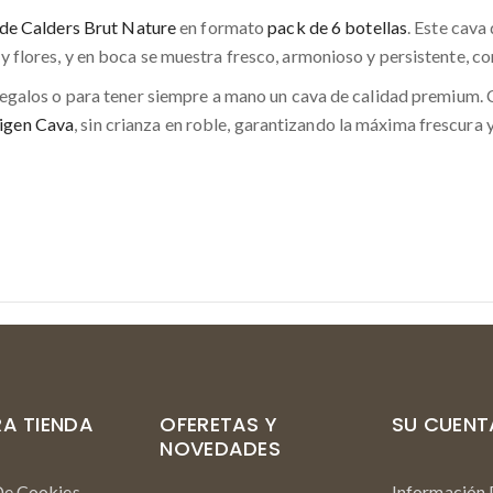
 de Calders Brut Nature
en formato
pack de 6 botellas
. Este cava
 flores, y en boca se muestra fresco, armonioso y persistente, con
 regalos o para tener siempre a mano un cava de calidad premium.
igen Cava
, sin crianza en roble, garantizando la máxima frescura 
A TIENDA
OFERETAS Y
SU CUENT
NOVEDADES
 De Cookies
Información 